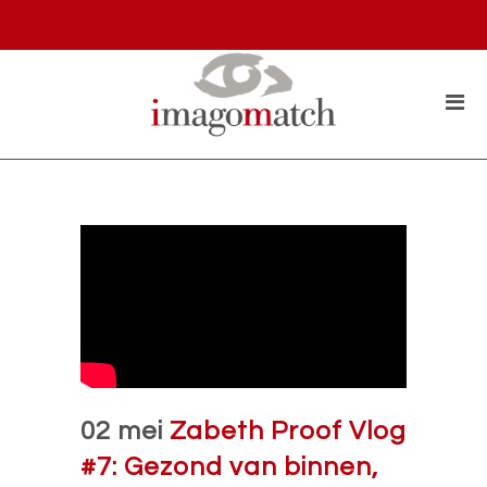
02 mei
Zabeth Proof Vlog
#7: Gezond van binnen,