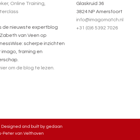
ker, Online Training,
Glaskruid 36
terclass
3824 NP Amersfoort
info@imagomatch.nl
s de nieuwste expertblog
+31 (0)6 5392 7026
 Zabeth van Veen op
nessWise: scherpe inzichten
 imago, framing en
erschap.
 hier om de blog te lezen.
| Designed and built by
gedaan
-Peter van Velthoven