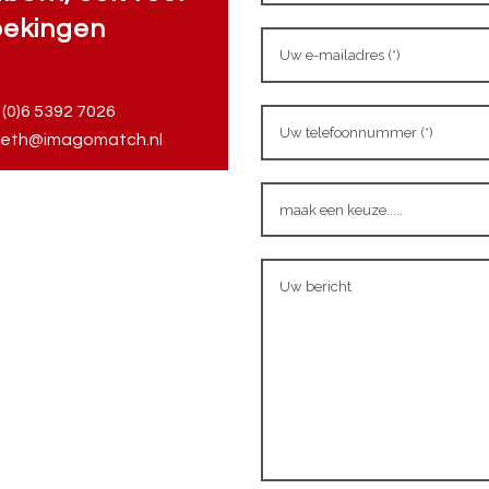
ekingen
 (0)6 5392 7026
eth@imagomatch.nl