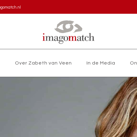
agomatch.nl
s
Over Zabeth van Veen
In de Media
On