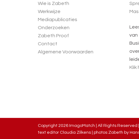
Wie is Zabeth
Spre
Werkwijze
Mas
Mediapublicaties
Lee
Onderzoeken
van
Zabeth Proof
Busi
Contact
over
Algemene Voorwaarden
leid
Klik
Copyright
2026 ImagoMatch | All Rights Reserved 
text editor Claudia Zilkens | photos Zabeth by
Hans