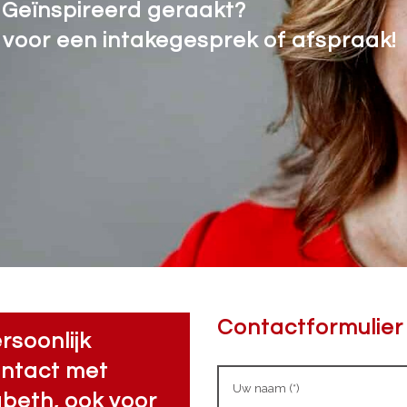
 Geïnspireerd geraakt?
voor een intakegesprek of afspraak!
Contactformulier
rsoonlijk
ntact met
beth, ook voor