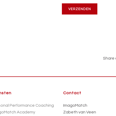
Share 
nsten
Contact
sonal Performance Coaching
ImagoMatch
goMatch Academy
Zabeth van Veen