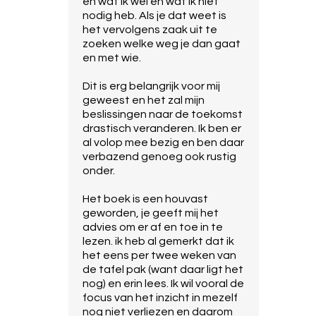
en wat ik wel en wat ik niet
nodig heb. Als je dat weet is
het vervolgens zaak uit te
zoeken welke weg je dan gaat
en met wie.
Dit is erg belangrijk voor mij
geweest en het zal mijn
beslissingen naar de toekomst
drastisch veranderen. Ik ben er
al volop mee bezig en ben daar
verbazend genoeg ook rustig
onder.
Het boek is een houvast
geworden, je geeft mij het
advies om er af en toe in te
lezen. ik heb al gemerkt dat ik
het eens per twee weken van
de tafel pak (want daar ligt het
nog) en erin lees. Ik wil vooral de
focus van het inzicht in mezelf
nog niet verliezen en daarom