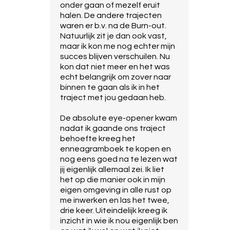
onder gaan of mezelf eruit
halen. De andere trajecten
waren er b.v. na de Burn-out.
Natuurlijk zit je dan ook vast,
maar ik kon me nog echter mijn
succes blijven verschuilen. Nu
kon dat niet meer en het was
echt belangrijk om zover naar
binnen te gaan als ik in het
traject met jou gedaan heb.
De absolute eye-opener kwam
nadat ik gaande ons traject
behoefte kreeg het
enneagramboek te kopen en
nog eens goed na te lezen wat
jij eigenlijk allemaal zei. Ik liet
het op die manier ook in mijn
eigen omgeving in alle rust op
me inwerken en las het twee,
drie keer. Uiteindelijk kreeg ik
inzicht in wie ik nou eigenlijk ben