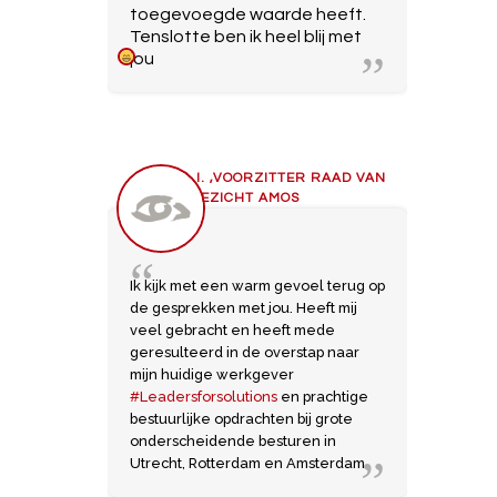
toegevoegde waarde heeft.
Tenslotte ben ik heel blij met
jou
REINIER VOOGD, SENIOR
ADVISEUR LEADERS FOR
SOLUTIONS, BESTUURLIJKE
OPDRACHT PCOU WILLIBRORD
A.I. ,VOORZITTER RAAD VAN
TOEZICHT AMOS
Ik kijk met een warm gevoel terug op
de gesprekken met jou. Heeft mij
veel gebracht en heeft mede
geresulteerd in de overstap naar
mijn huidige werkgever
#
Leadersforsolutions
en prachtige
bestuurlijke opdrachten bij grote
onderscheidende besturen in
Utrecht, Rotterdam en Amsterdam