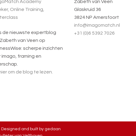
goMatch Academy
Zabeth van Veen
ker, Online Training,
Glaskruid 36
terclass
3824 NP Amersfoort
info@imagomatch.nl
s de nieuwste expertblog
+31 (0)6 5392 7026
 Zabeth van Veen op
nessWise: scherpe inzichten
 imago, framing en
erschap.
 hier om de blog te lezen.
| Designed and built by
gedaan
-Peter van Velthoven