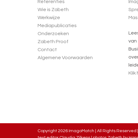
Referenties
Ima
Wie is Zabeth
Spre
Werkwijze
Mas
Mediapublicaties
Lee
Onderzoeken
van
Zabeth Proof
Busi
Contact
over
Algemene Voorwaarden
leid
Klik
Copyright
2026 ImagoMatch | All Rights Reserved 
text editor Claudia Zilkens | photos Zabeth by
Hans