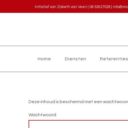
Initiatief van Zabeth van Veen | 06 53927026
|
info@im
Home
Diensten
Referentie
Deze inhoud is beschermd met een wachtwoord. 
Wachtwoord: