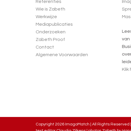
Referenties
Ima
Wie is Zabeth
Spre
Werkwijze
Mas
Mediapublicaties
Lee
Onderzoeken
van
Zabeth Proof
Busi
Contact
over
Algemene Voorwaarden
leid
Klik
Copyright
2026 ImagoMatch | All Rights Reserved 
text editor Claudia Zilkens | photos Zabeth by
Hans