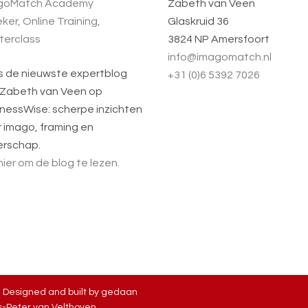
goMatch Academy
Zabeth van Veen
ker, Online Training,
Glaskruid 36
terclass
3824 NP Amersfoort
info@imagomatch.nl
s de nieuwste expertblog
+31 (0)6 5392 7026
 Zabeth van Veen op
nessWise: scherpe inzichten
 imago, framing en
erschap.
 hier om de blog te lezen.
| Designed and built by
gedaan
-Peter van Velthoven