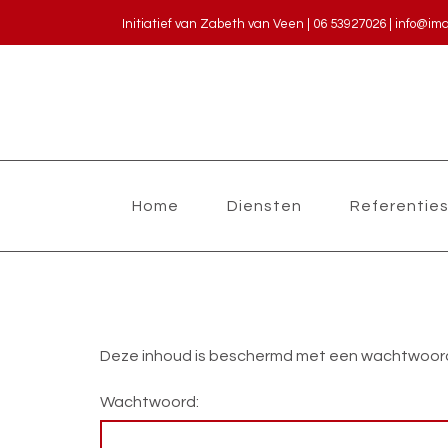
Initiatief van Zabeth van Veen | 06 53927026
|
info@im
Home
Diensten
Referentie
Deze inhoud is beschermd met een wachtwoord. 
Wachtwoord: